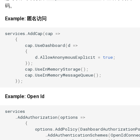
码。
Example: 匿名访问
services
.
AddCap
(
cap
=>
{
cap
.
UseDashboard
(
d
=>
{
d
.
AllowAnonymousExplicit
=
true
;
});
cap
.
UseInMemoryStorage
();
cap
.
UseInMemoryMessageQueue
();
});
Example: Open Id
services
.
AddAuthorization
(
options
=>
{
options
.
AddPolicy
(
DashboardAuthorizationP
.
AddAuthenticationSchemes
(
OpenIdConne