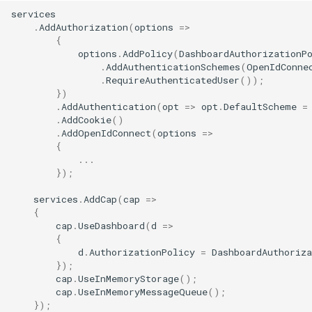
services
.
AddAuthorization
(
options
=>
{
options
.
AddPolicy
(
DashboardAuthorizationP
.
AddAuthenticationSchemes
(
OpenIdConne
.
RequireAuthenticatedUser
());
})
.
AddAuthentication
(
opt
=>
opt
.
DefaultScheme
=
.
AddCookie
()
.
AddOpenIdConnect
(
options
=>
{
...
});
services
.
AddCap
(
cap
=>
{
cap
.
UseDashboard
(
d
=>
{
d
.
AuthorizationPolicy
=
DashboardAuthoriza
});
cap
.
UseInMemoryStorage
();
cap
.
UseInMemoryMessageQueue
();
});