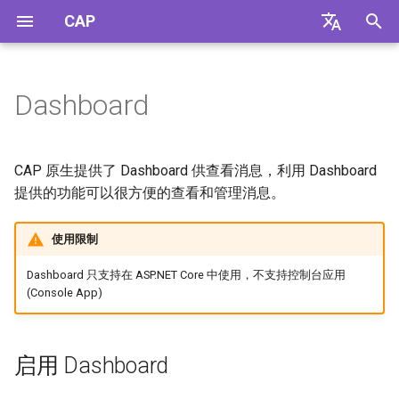
CAP
T
English
y
中文
Dashboard
Getting Started
快速开始
配置
简介
简介
启用 Dashboard
Castle DynamicProxy
Contact Us
Quick Start
Configuration
General
General
Consul
Github
p
e
CAP
介绍
消息
Amazon SQS
SQL Server
Github
Release Notes
Dashboard 配置项
Introduction
Messaging
Amazon SQS
SQL Server
Dashboard
eShopOnContainers
CAP 原生提供了 Dashboard 供查看消息，利用 Dashboard
t
提供的功能可以很方便的查看和管理消息。
Transport
贡献
过滤器
Apache Kafka®
MySQL
eShopOnContainers
License
自定义认证
Contributing
Filter
Apache Kafka®
MySQL
Kubernetes
FAQ
o
使用限制
Storage
序列化
Apache Pulsar
PostgreSql
FAQ
Example: 匿名访问
Serialization
Apache Pulsar
PostgreSql
Diagnostics
s
Dashboard 只支持在 ASP.NET Core 中使用，不支持控制台应用
t
(Console App)
Monitoring
事务
Azure Service Bus
MongoDB
Example: Open Id
Transactions
Azure Service Bus
MongoDB
OpenTelemetry
a
Samples
幂等性
NATS
In-Memory
自定义认证
Idempotence
NATS
In-Memory
r
启用 Dashboard
t
RabbitMQ
例子：Anonymous
RabbitMQ