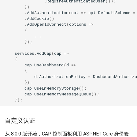
.
RequireAuthenticatedUser
());
})
.
AddAuthentication
(
opt
=>
opt
.
DefaultScheme
=
.
AddCookie
()
.
AddOpenIdConnect
(
options
=>
{
...
});
services
.
AddCap
(
cap
=>
{
cap
.
UseDashboard
(
d
=>
{
d
.
AuthorizationPolicy
=
DashboardAuthoriza
});
cap
.
UseInMemoryStorage
();
cap
.
UseInMemoryMessageQueue
();
});
自定义认证
从 8.0.0 版开始，CAP 控制面板利用 ASP.NET Core 身份验