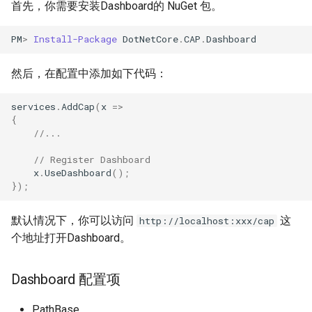
Access 匿名访问
首先，你需要安装Dashboard的 NuGet 包。
s
Redis Streams
Redis Streams
e
例子：使用 Open Id
PM
>
Install-Package
DotNetCore
.
CAP
.
Dashboard
In-Memory Queue
In-Memory Queue
a
例子：自定义
然后，在配置中添加如下代码：
r
Authentication Scheme
services
.
AddCap
(
x
=>
c
{
//...
h
// Register Dashboard
i
x
.
UseDashboard
();
n
});
g
默认情况下，你可以访问
这
http://localhost:xxx/cap
个地址打开Dashboard。
Dashboard 配置项
PathBase