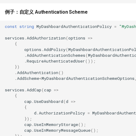
例子：自定义 Authentication Scheme
const
string
MyDashboardAuthenticationPolicy
=
"MyDas
services
.
AddAuthorization
(
options
=>
{
options
.
AddPolicy
(
MyDashboardAuthenticationPo
.
AddAuthenticationSchemes
(
MyDashboardAuthenti
.
RequireAuthenticatedUser
());
})
.
AddAuthentication
()
.
AddScheme
<
MyDashboardAuthenticationSchemeOptions
services
.
AddCap
(
cap
=>
{
cap
.
UseDashboard
(
d
=>
{
d
.
AuthorizationPolicy
=
MyDashboardAuthent
});
cap
.
UseInMemoryStorage
();
cap
.
UseInMemoryMessageQueue
();