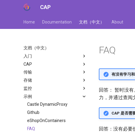
CAP
Home
Documentation
文档（中文）
About
FAQ
文档（中文）
入门
CAP
快速开始
传输
介绍
配置
有没有学习和讨
存储
贡献
消息
简介
监控
过滤器
Amazon SQS
简介
回答： 暂时没
示例
序列化
Apache Kafka®
SQL Server
Consul
力，并通过查阅文
事务
Apache Pulsar
MySQL
Dashboard
Castle DynamicProxy
幂等性
Azure Service Bus
PostgreSql
Kubernetes
Github
CAP 是否
NATS
MongoDB
Diagnostics
eShopOnContainers
回答：没有必要
RabbitMQ
In-Memory
OpenTelemetry
FAQ