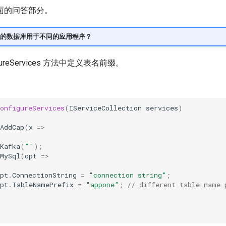
面的问答部分。
的数据库用于不同的应用程序？
gureServices 方法中定义表名前缀。
onfigureServices
(
IServiceCollection
services
)
AddCap
(
x
=>
Kafka
(
""
);
MySql
(
opt
=>
pt
.
ConnectionString
=
"connection string"
;
pt
.
TableNamePrefix
=
"appone"
;
// different table name 