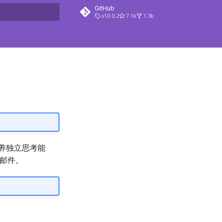
GitHub
v10.0.2
7.1k
1.3k
t searching
养独立思考能
子邮件。