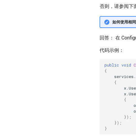
Redis Streams
否则，请参阅下
In-Memory Queue
如何使用相同
回答： 在 Confi
代码示例：
public
void
C
{
services
.
{
x
.
Use
x
.
Use
{
o
o
});
});
}